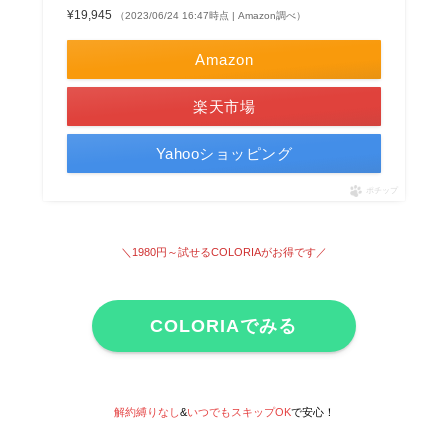
¥19,945
（2023/06/24 16:47時点 | Amazon調べ）
Amazon
楽天市場
Yahooショッピング
ポチップ
＼1980円～試せる
COLORIAがお得です
／
COLORIAでみる
解約縛りなし
&
いつでもスキップOK
で安心！