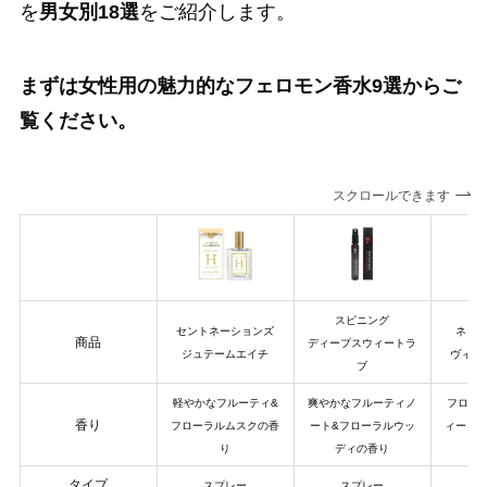
を
男女別18選
をご紹介します。
まずは
女性用の魅力的なフェロモン香水9選
からご
覧ください。
スクロールできます
スピニング
セントネーションズ
ネイ
商品
ディープスウィートラ
ジュテームエイチ
ヴィヤ
ブ
軽やかなフルーティ&
爽やかなフルーティノ
フロー
香り
フローラルムスクの香
ート&フローラルウッ
ィーな
り
ディの香り
タイプ
スプレー
スプレー