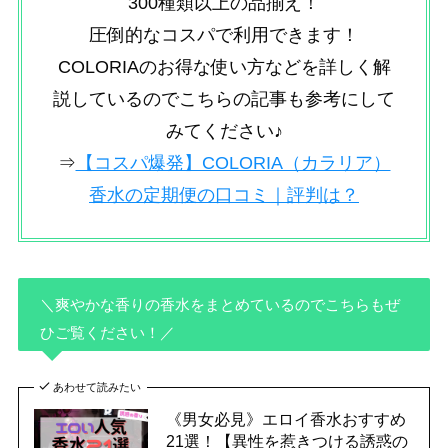
300種類以上の品揃え！
圧倒的なコスパで利用できます！
COLORIAのお得な使い方などを詳しく解
説しているのでこちらの記事も参考にして
みてください♪
⇒
【コスパ爆発】COLORIA（カラリア）
香水の定期便の口コミ｜評判は？
＼
爽やかな香りの香水をまとめているのでこちらもぜ
ひご覧ください
！／
あわせて読みたい
《男女必見》エロイ香水おすすめ
21選！【異性を惹きつける誘惑の