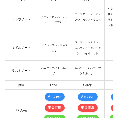
バラ・
リーフグリーン・オレ
種子・
ピーチ・カシス・レモ
トップノート
ンジ・カシス・ラズベ
サトウ
ン・グレープフルーツ
リー
ラ葉・
ローズ・ジャスミン・
イランイラン・ジャス
ミドルノート
スズラン・イランイラ
ミン
ン・バイオレット
バニラ・ホワイトムス
ムスク・アンバー・サ
ラストノート
ク
ンダルウッド
価格
2,784円
1,420円
6
Amazon
Amazon
A
楽天市場
楽天市場
楽
購入先