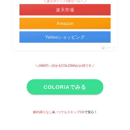
＼楽天ポイント5倍セール！／
楽天市場
Amazon
Yahooショッピング
ポチップ
＼1980円～試せる
COLORIAがお得です
／
COLORIAでみる
解約縛りなし
&
いつでもスキップOK
で安心！