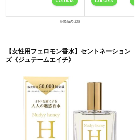
COLORIA
COLORIA
公
各製品の比較
【女性用フェロモン香水】セントネーション
ズ《ジュテームエイチ》