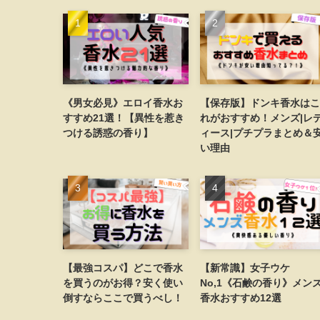
《男女必見》エロイ香水お
【保存版】ドンキ香水はこ
すすめ21選！【異性を惹き
れがおすすめ！メンズ|レ
つける誘惑の香り】
ィース|プチプラまとめ＆
い理由
【最強コスパ】どこで香水
【新常識】女子ウケ
を買うのがお得？安く使い
No,1《石鹸の香り》メン
倒すならここで買うべし！
香水おすすめ12選