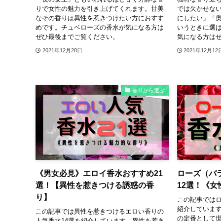
りで女性の魅力を引き上げてくれます。甘美
では欠かせな
なその香りは異性を惹きつけたい方におすす
にしたい」「
めです。チュベローズの香水が気になる方は
いうときに選
ぜひ最後までご覧ください。
気になる方は
2021年12月28日
2021年12月12
香りから選ぶ
《男女必見》エロイ香水おすすめ21
ローズ（バ
選！【異性を惹きつける誘惑の香
12選！《
り】
この記事ではロ
紹介していま
この記事では異性を惹きつけるエロい香りの
の定番として
人気香水14選を紹介しています。異性を惹き