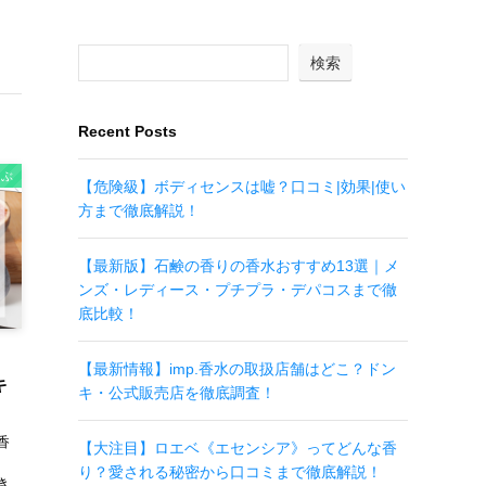
検索
Recent Posts
選ぶ
【危険級】ボディセンスは嘘？口コミ|効果|使い
方まで徹底解説！
【最新版】石鹸の香りの香水おすすめ13選｜メ
ンズ・レディース・プチプラ・デパコスまで徹
底比較！
）
【最新情報】imp.香水の取扱店舗はどこ？ドン
キ
キ・公式販売店を徹底調査！
香
【大注目】ロエベ《エセンシア》ってどんな香
り？愛される秘密から口コミまで徹底解説！
き