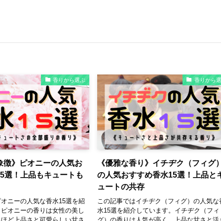
香りから選ぶ
香りから
象徴》ピオニーの人気お
《優雅な香り》イチヂク（フィグ
15選！上品もキュートも
の人気おすすめ香水15選！上品と
ュートの共存
オニーの人気な香水15選を紹
この記事ではイチヂク（フィグ）の人気な
。ピオニーの香りは女性の美し
水15選を紹介しています。イチヂク（フィ
るほど上品さと可愛らしい甘さ
グ）の香りは人気が高く、上品な甘さと活