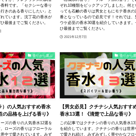
い香料です。「セクシーな香り
ぞれ10種類をピックアップしました。何と
奥行きのある香りにしたい」と
っても石鹸の香りは男女ともにモテ香水の
ばれています。沈丁花の香水が
番となっているので必見です！それでは、
ぜひ最後までご覧ください。
ウケ必至の香水30選を紹介していきます。
ひ最後までご覧ください。
日
2021年12月7日
香りから選ぶ
香りから
ラ）の人気おすすめ香水
【男女必見】クチナシ人気おすす
女性の品格を上げる香り》
香水13選！《清楚で上品な香り》
ーズの香りの人気香水12選を
この記事ではクチナシの香りの人気香水13
す。ローズの香りはフローラル
を紹介しています。クチナシの香りは世界
世界中で愛されています。みず
で愛され続け、みずみずしく華やかなフロ