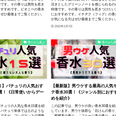
徴です。その香りは異性を惹き
活きとしたグリーンノートを感じられるの
おすすめです。ピオニーの香水
特徴です。その香りは異性を惹きつけたい
はぜひ最後までご覧ください。
におすすめです。イチヂク（フィグ）の香
が気になる方はぜひ最後までご覧ください
2022年1月7日
香りから選ぶ
香りから
り】パチュリの人気おす
【最新版】男ウケする最高の人気
5選！《日常使いからデー
テ香水30選！《ジャンル別におす
めを紹介》
チュリの人気な香水15選を紹
この記事では、男ウケの良い香水30選を紹
。パチュリ単体では土のような
しています。男ウケ抜群な「石けんの香り
ちですが、フレグランスの調香
「柑橘系の香り」「フルーツ系の香り」そ