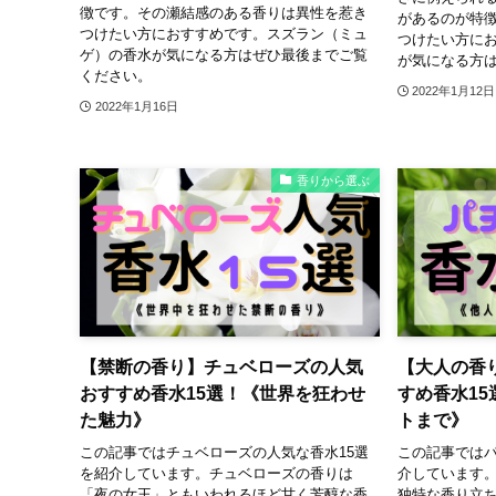
徴です。その瀬結感のある香りは異性を惹き
があるのが特
つけたい方におすすめです。スズラン（ミュ
つけたい方に
ゲ）の香水が気になる方はぜひ最後までご覧
が気になる方
ください。
2022年1月12日
2022年1月16日
香りから選ぶ
【禁断の香り】チュベローズの人気
【大人の香
おすすめ香水15選！《世界を狂わせ
すめ香水1
た魅力》
トまで》
この記事ではチュベローズの人気な香水15選
この記事ではパ
を紹介しています。チュベローズの香りは
介しています
「夜の女王」ともいわれるほど甘く芳醇な香
独特な香り立