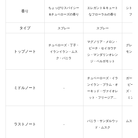
ちょっぴりスパイシー
エレガント＆キュート
シトラ
香り
&チュベローズの香り
なフローラルの香り
フロ
タイプ
スプレー
スプレー
マグノリア・メロン・
チュベローズ・丁子・
グレー
ピーチ・セイヨウナ
トップノート
イランイラン・ムス
モン・
シ・マンダリンオレン
ク・バニラ
ジ・ベルガモット
チュベーローズ・イラ
ガーデ
ンイラン・プラム・オ
ピー・
ミドルノート
-
ーキッド・ヴァイオレ
ズ・ス
ット・フリージア…
ミン・
バニラ・サンダルウッ
ムスク
ラストノート
-
ド・ムスク