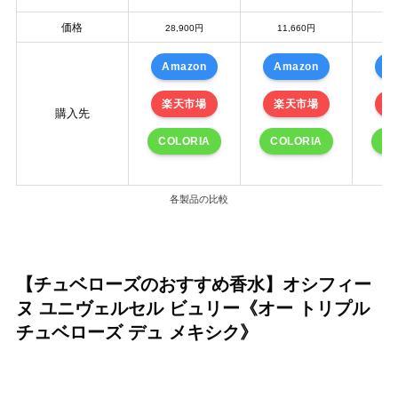
価格
28,900円
11,660円
1
Amazon
Amazon
A
楽天市場
楽天市場
楽
購入先
COLORIA
COLORIA
CO
各製品の比較
【チュベローズのおすすめ香水】オシフィー
ヌ ユニヴェルセル ビュリー《オー トリプル
チュベローズ デュ メキシク》