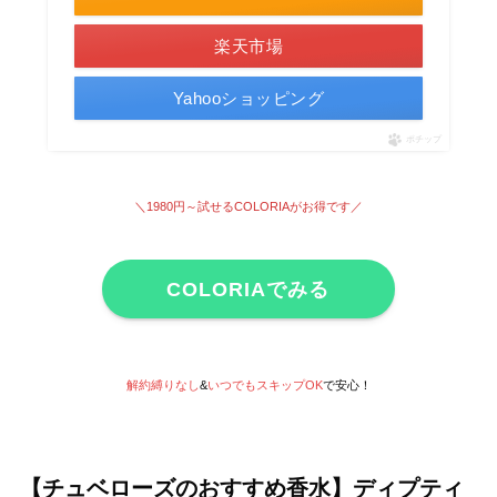
楽天市場
Yahooショッピング
ポチップ
＼1980円～試せる
COLORIAがお得です
／
COLORIAでみる
解約縛りなし
&
いつでもスキップOK
で安心！
【チュベローズのおすすめ香水】ディプティ